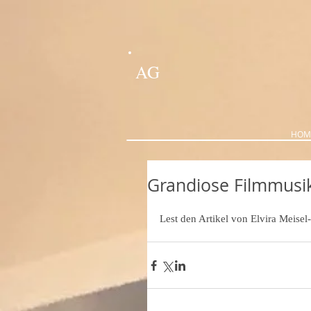
AG
HOM
Grandiose Filmmusik
Lest den Artikel von Elvira Meise