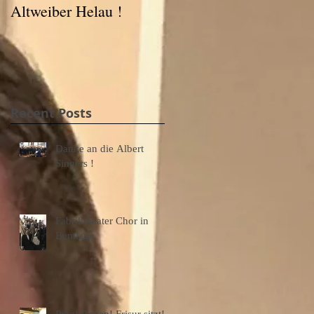
Altweiber Helau !
Ahaus
Recent Posts
Danke an die Albert
Singers !
Fabriktheater Chor in
Bentlage
Prag! Regen! Frisur sitzt!