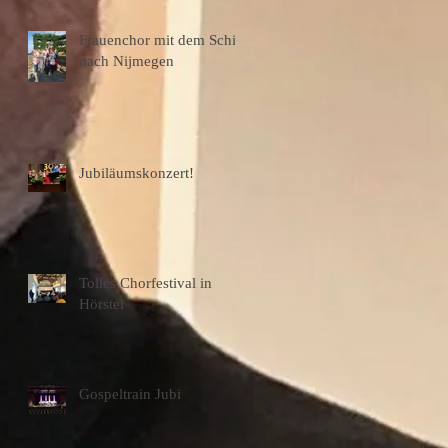
Frauenchor mit dem Schiff
nach Nijmegen
Jubiläumskonzert!
Tolles Chorfestival in
Hörstel
Gospeltrain Jubi