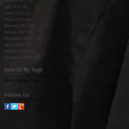
August 2017
(1)
1 Beitrag
Juli 2017
(8)
8 Beiträge
April 2017
(1)
1 Beitrag
März 2017
(4)
4 Beiträge
Februar 2017
(5)
5 Beiträge
Januar 2017
(5)
5 Beiträge
Dezember 2016
(12)
12 Beiträge
März 2016
(1)
1 Beitrag
Februar 2016
(1)
1 Beitrag
Dezember 2015
(3)
3 Beiträge
Search By Tags
Noch keine Tags.
Follow Us