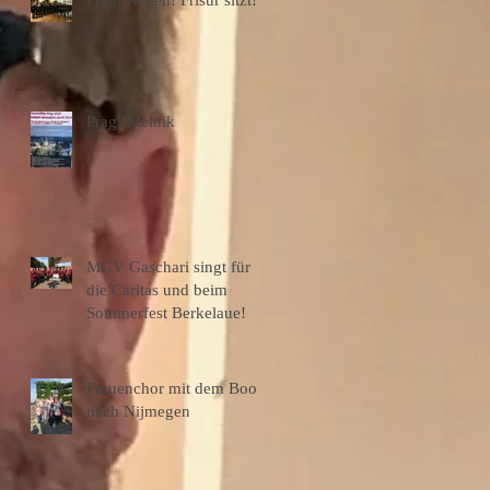
Prag !Melnik
MGV Gaschari singt für
die Caritas und beim
Sommerfest Berkelaue!
Frauenchor mit dem Boot
nach Nijmegen