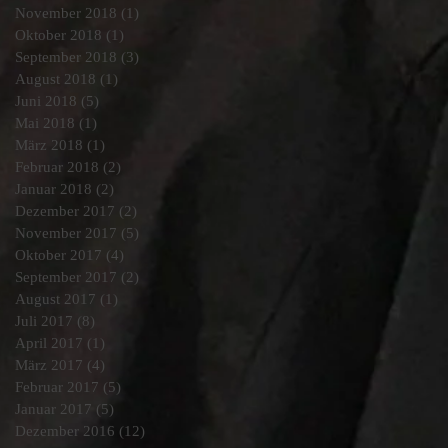
November 2018
(1)
1 Beitrag
Oktober 2018
(1)
1 Beitrag
September 2018
(3)
3 Beiträge
August 2018
(1)
1 Beitrag
Juni 2018
(5)
5 Beiträge
Mai 2018
(1)
1 Beitrag
März 2018
(1)
1 Beitrag
Februar 2018
(2)
2 Beiträge
Januar 2018
(2)
2 Beiträge
Dezember 2017
(2)
2 Beiträge
November 2017
(5)
5 Beiträge
Oktober 2017
(4)
4 Beiträge
September 2017
(2)
2 Beiträge
August 2017
(1)
1 Beitrag
Juli 2017
(8)
8 Beiträge
April 2017
(1)
1 Beitrag
März 2017
(4)
4 Beiträge
Februar 2017
(5)
5 Beiträge
Januar 2017
(5)
5 Beiträge
Dezember 2016
(12)
12 Beiträge