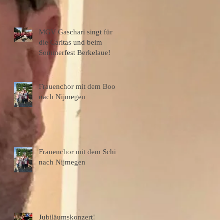
MGV Gaschari singt für
die Caritas und beim
Sommerfest Berkelaue!
Frauenchor mit dem Boot
nach Nijmegen
Frauenchor mit dem Schiff
nach Nijmegen
Jubiläumskonzert!