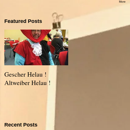
More
Featured Posts
Gescher Helau !
Weihnacht im Schloss
Altweiber Helau !
Ahaus
Recent Posts