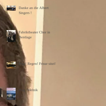
Danke an die Albert
Singers !
Fabriktheater Chor in
Bentlage
Prag! Regen! Frisur sitzt!
Prag !Melnik