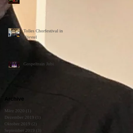
Tolles Chorfestival in
Hörstel
Gospeltrain Jubi
Archive
März 2020
(1)
1 Beitrag
Dezember 2019
(1)
1 Beitrag
Oktober 2019
(2)
2 Beiträge
September 2019
(3)
3 Beiträge